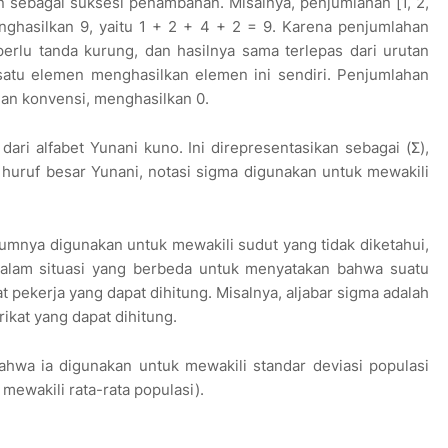
n sebagai suksesi penambahan. Misalnya, penjumlahan [1, 2,
nghasilkan 9, yaitu 1 + 2 + 4 + 2 = 9. Karena penjumlahan
k perlu tanda kurung, dan hasilnya sama terlepas dari urutan
satu elemen menghasilkan elemen ini sendiri. Penjumlahan
gan konvensi, menghasilkan 0.
ari alfabet Yunani kuno. Ini direpresentasikan sebagai (Σ),
 huruf besar Yunani, notasi sigma digunakan untuk mewakili
umnya digunakan untuk mewakili sudut yang tidak diketahui,
 dalam situasi yang berbeda untuk menyatakan bahwa suatu
at pekerja yang dapat dihitung. Misalnya, aljabar sigma adalah
kat yang dapat dihitung.
ahwa ia digunakan untuk mewakili standar deviasi populasi
 mewakili rata-rata populasi).