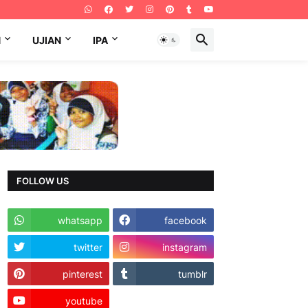
N
UJIAN
IPA
FOLLOW US
whatsapp
facebook
twitter
instagram
pinterest
tumblr
youtube