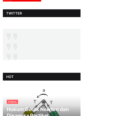
TWITTER
HOT
FISIKA
Hukum Gerak Newton dan
Dinamika Partikel