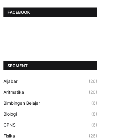
FACEBOOK
SEGMENT
Aljabar
(26)
Aritmatika
(20)
Bimbingan Belajar
(6)
Biologi
(8)
CPNS
(6)
Fisika
(26)