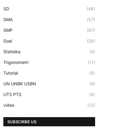
SD
(46)
SMA
(57)
SMP
(67)
Soal
(26)
Statisika
(4)
Trigonometri
(11)
Tutorial
(6)
UN UNBK USBN
(4)
UTS PTS
(6)
video
(12)
SUBSCRIBE US