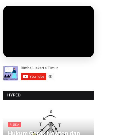
HYPED
FISIKA
Hukum Gerak Newton dan