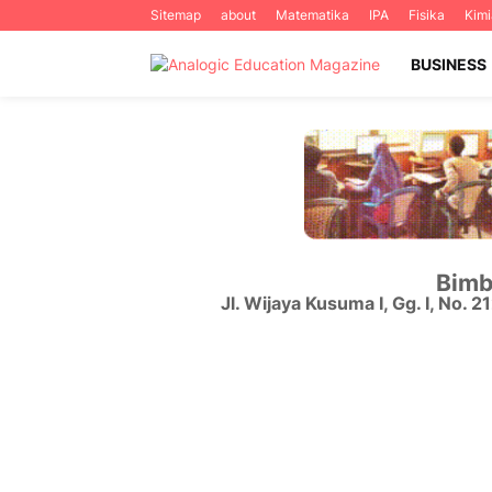
Sitemap
about
Matematika
IPA
Fisika
Kimi
BUSINESS
Bimb
Jl. Wijaya Kusuma I, Gg. I, No. 2