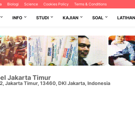
a
Biologi
Science
Cookies Policy
Terms & Conditions
INFO
STUDI
KAJIAN
SOAL
LATIHA
el Jakarta Timur
12
,
Jakarta Timur
,
13460
,
DKI Jakarta
,
Indonesia