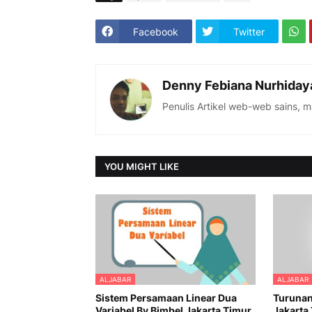
Facebook
Twitter
Denny Febiana Nurhiday
Penulis Artikel web-web sains, 
YOU MIGHT LIKE
ALJABAR
ALJABAR
Sistem Persamaan Linear Dua
Turunan
Variabel By Bimbel Jakarta Timur
Jakarta