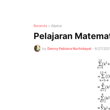
Beranda
Aljabar
Pelajaran Matema
by
Denny Febiana Nurhidayat
-
6/27/202