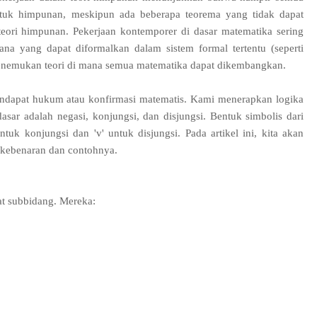
ntuk himpunan, meskipun ada beberapa teorema yang tidak dapat
eori himpunan. Pekerjaan kontemporer di dasar matematika sering
na yang dapat diformalkan dalam sistem formal tertentu (seperti
enemukan teori di mana semua matematika dapat dikembangkan.
endapat hukum atau konfirmasi matematis. Kami menerapkan logika
sar adalah negasi, konjungsi, dan disjungsi. Bentuk simbolis dari
ntuk konjungsi dan 'v' untuk disjungsi. Pada artikel ini, kita akan
 kebenaran dan contohnya.
at subbidang. Mereka: