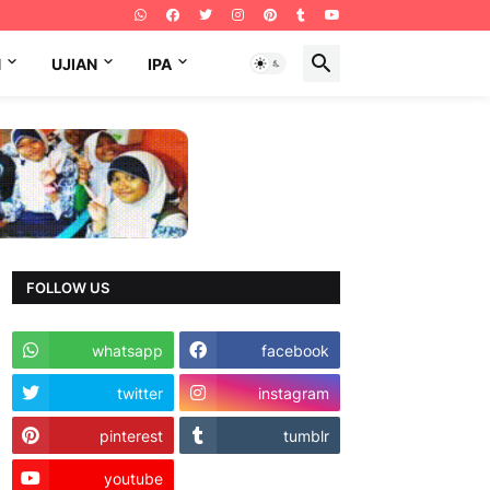
N
UJIAN
IPA
FOLLOW US
whatsapp
facebook
twitter
instagram
pinterest
tumblr
youtube