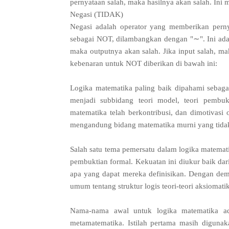
pernyataan salah, maka hasilnya akan salah. Ini m
Negasi (TIDAK)
Negasi adalah operator yang memberikan pernya
sebagai NOT, dilambangkan dengan "∼". Ini adal
maka outputnya akan salah. Jika input salah, mak
kebenaran untuk NOT diberikan di bawah ini:
Logika matematika paling baik dipahami sebaga
menjadi subbidang teori model, teori pembukt
matematika telah berkontribusi, dan dimotivasi 
mengandung bidang matematika murni yang tidak
Salah satu tema pemersatu dalam logika matemati
pembuktian formal. Kekuatan ini diukur baik dari
apa yang dapat mereka definisikan. Dengan demi
umum tentang struktur logis teori-teori aksiomatik
Nama-nama awal untuk logika matematika adal
metamatematika. Istilah pertama masih digunakan