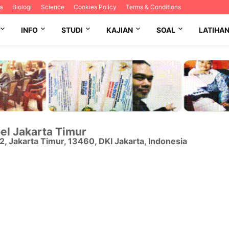
a
Biologi
Science
Cookies Policy
Terms & Conditions
INFO
STUDI
KAJIAN
SOAL
LATIHA
el Jakarta Timur
12
,
Jakarta Timur
,
13460
,
DKI Jakarta
,
Indonesia