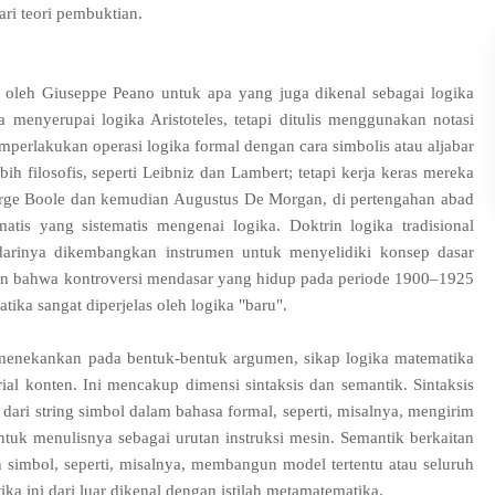
ri teori pembuktian.
 oleh Giuseppe Peano untuk apa yang juga dikenal sebagai logika
 menyerupai logika Aristoteles, tetapi ditulis menggunakan notasi
perlakukan operasi logika formal dengan cara simbolis atau aljabar
h filosofis, seperti Leibniz dan Lambert; tetapi kerja keras mereka
George Boole dan kemudian Augustus De Morgan, di pertengahan abad
tis yang sistematis mengenai logika. Doktrin logika tradisional
n darinya dikembangkan instrumen untuk menyelidiki konsep dasar
n bahwa kontroversi mendasar yang hidup pada periode 1900–1925
atika sangat diperjelas oleh logika "baru".
menekankan pada bentuk-bentuk argumen, sikap logika matematika
rial konten. Ini mencakup dimensi sintaksis dan semantik. Sintaksis
 dari string simbol dalam bahasa formal, seperti, misalnya, mengirim
ntuk menulisnya sebagai urutan instruksi mesin. Semantik berkaitan
 simbol, seperti, misalnya, membangun model tertentu atau seluruh
ka ini dari luar dikenal dengan istilah metamatematika.