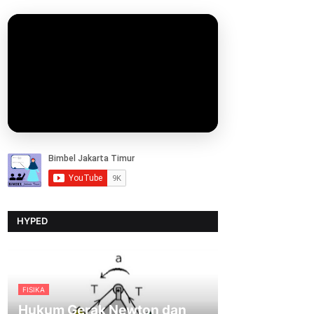
HYPED
FISIKA
Hukum Gerak Newton dan