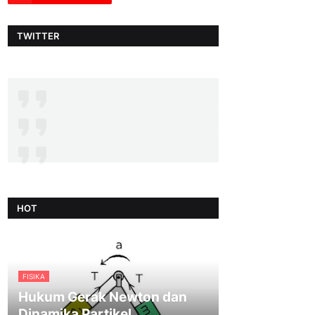
TWITTER
HOT
FISIKA
Hukum Gerak Newton dan
Dinamika Partikel