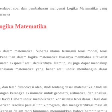
 terdapat soal dan pembahasan mengenai Logika Matematika yang
caranya
Logika Matematika
a dalam matematika. Subarea utama termasuk teori model, teori
 Penelitian dalam logika matematika biasanya membahas sifat-sifat
kuatan ekspresif atau deduktifnya. Namun, itu juga dapat mencakup
penalaran matematika yang benar atau untuk membangun dasar
 dan telah dimotivasi oleh, studi tentang dasar matematika. Studi ini
gan kerangka aksiomatik untuk geometri, aritmatika, dan analisis.
David Hilbert untuk membuktikan konsistensi teori dasar. Hasil dari
rikan resolusi parsial untuk program, dan mengklarifikasi masalah
 Pekerjaan dalam teori himpunan menunjukkan bahwa hampir semua