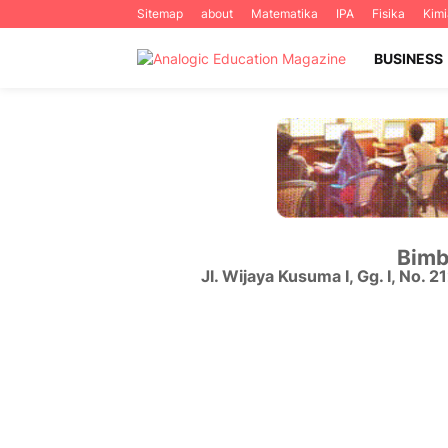
Sitemap
about
Matematika
IPA
Fisika
Kimi
BUSINESS
Bimb
Jl. Wijaya Kusuma I, Gg. I, No. 2