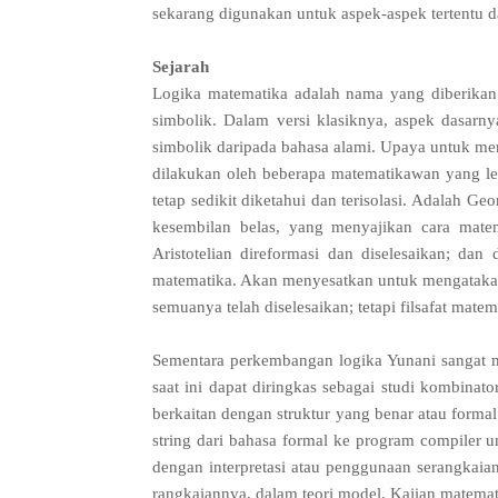
sekarang digunakan untuk aspek-aspek tertentu da
Sejarah
Logika matematika adalah nama yang diberikan
simbolik. Dalam versi klasiknya, aspek dasarnya
simbolik daripada bahasa alami. Upaya untuk mem
dilakukan oleh beberapa matematikawan yang lebi
tetap sedikit diketahui dan terisolasi. Adalah 
kesembilan belas, yang menyajikan cara matema
Aristotelian direformasi dan diselesaikan; da
matematika. Akan menyesatkan untuk mengataka
semuanya telah diselesaikan; tetapi filsafat matem
Sementara perkembangan logika Yunani sangat 
saat ini dapat diringkas sebagai studi kombinato
berkaitan dengan struktur yang benar atau formal
string dari bahasa formal ke program compiler u
dengan interpretasi atau penggunaan serangkaian
rangkaiannya, dalam teori model. Kajian matemati