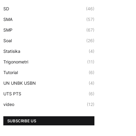
SD
(46)
SMA
(57)
SMP
(67)
Soal
(26)
Statisika
(4)
Trigonometri
(11)
Tutorial
(6)
UN UNBK USBN
(4)
UTS PTS
(6)
video
(12)
SUBSCRIBE US