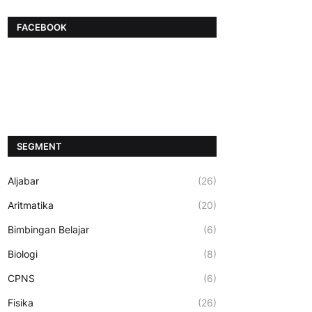
FACEBOOK
SEGMENT
Aljabar
(26)
Aritmatika
(20)
Bimbingan Belajar
(6)
Biologi
(8)
CPNS
(6)
Fisika
(26)