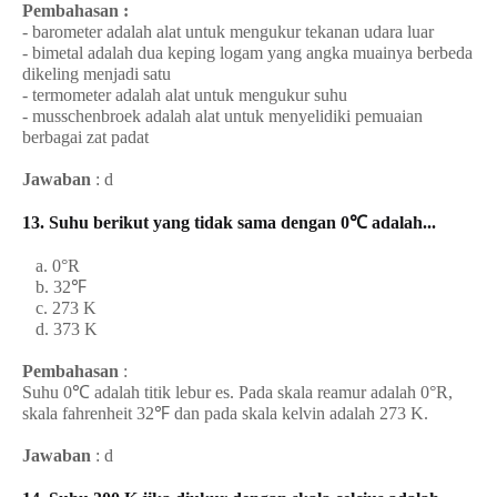
Pembahasan :
- barometer adalah alat untuk mengukur tekanan udara luar
- bimetal adalah dua keping logam yang angka muainya berbeda
dikeling menjadi satu
- termometer adalah alat untuk mengukur suhu
- musschenbroek adalah alat untuk menyelidiki pemuaian
berbagai zat padat
Jawaban
: d
13. Suhu berikut yang
tidak
sama dengan 0℃ adalah...
a. 0°R
b. 32℉
c. 273 K
d. 373 K
Pembahasan
:
Suhu 0℃ adalah titik lebur es. Pada skala reamur adalah 0°R,
skala fahrenheit 32℉ dan pada skala kelvin adalah 273 K.
Jawaban
: d