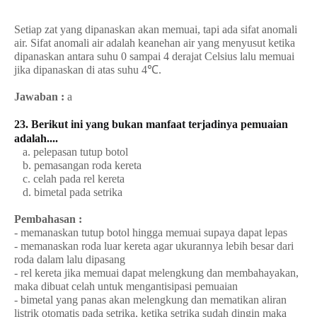
Setiap zat yang dipanaskan akan memuai, tapi ada sifat anomali
air.
Sifat anomali
air adalah keanehan air yang menyusut ketika
dipanaskan antara suhu 0 sampai 4 derajat Celsius lalu memuai
jika dipanaskan di atas suhu 4℃.
Jawaban :
a
23. Berikut ini yang
bukan
manfaat terjadinya pemuaian
adalah....
a. pelepasan tutup botol
b. pemasangan roda kereta
c. celah pada rel kereta
d. bimetal pada setrika
Pembahasan :
- memanaskan tutup botol hingga memuai supaya dapat lepas
- memanaskan roda luar kereta agar ukurannya lebih besar dari
roda dalam lalu dipasang
- rel kereta jika memuai dapat melengkung dan membahayakan,
maka dibuat celah untuk mengantisipasi pemuaian
- bimetal yang panas akan melengkung dan mematikan aliran
listrik otomatis pada setrika, ketika setrika sudah dingin maka