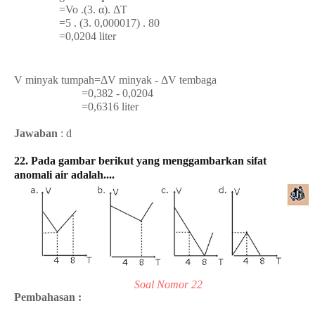
=Vo .(3. α). ΔT
=5 . (3. 0,000017) . 80
=0,0204 liter
V minyak tumpah=ΔV minyak - ΔV tembaga
=0,382 - 0,0204
=0,6316 liter
Jawaban
: d
22. Pada gambar berikut yang menggambarkan sifat
anomali air adalah....
Soal Nomor 22
Pembahasan :