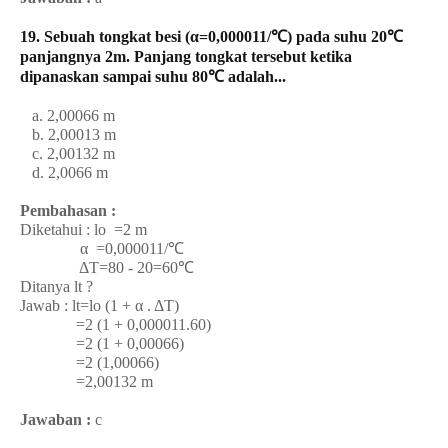
19. Sebuah tongkat besi (α=0,000011/℃) pada suhu 20℃
panjangnya 2m. Panjang tongkat tersebut ketika
dipanaskan sampai suhu 80℃ adalah...
a. 2,00066 m
b. 2,00013 m
c. 2,00132 m
d. 2,0066 m
Pembahasan :
Diketahui : lo =2 m
α =0,000011/℃
ΔT=80 - 20=60℃
Ditanya lt ?
Jawab : lt=lo (1 + α . ΔT)
=2 (1 + 0,000011.60)
=2 (1 + 0,00066)
=2 (1,00066)
=2,00132 m
Jawaban :
c