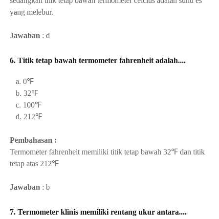
sedangkan titik tetap bawah termometer celcius adalah suhu es
yang melebur.
Jawaban
: d
6. Titik tetap bawah termometer fahrenheit adalah....
a. 0℉
b. 32℉
c. 100℉
d. 212℉
Pembahasan :
Termometer fahrenheit memiliki titik tetap bawah
32℉ dan titik
tetap atas
212℉
Jawaban
: b
7. Termometer klinis memiliki rentang ukur antara....