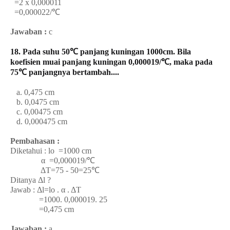
=2 x 0,000011
=0,000022/℃
Jawaban :
c
18. Pada suhu 50℃ panjang kuningan 1000cm. Bila
koefisien muai panjang kuningan 0,000019/℃, maka pada
75℃ panjangnya bertambah....
a. 0,475 cm
b. 0,0475 cm
c. 0,00475 cm
d. 0,000475 cm
Pembahasan :
Diketahui : lo =1000 cm
α =0,000019/℃
ΔT=75 - 50=25℃
Ditanya Δl ?
Jawab : Δl=lo . α . ΔT
=1000. 0,000019. 25
=0,475 cm
Jawaban :
a