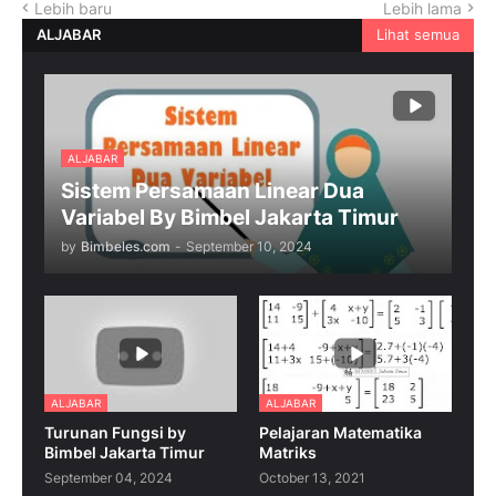
Lebih baru
Lebih lama
ALJABAR
Lihat semua
ALJABAR
Sistem Persamaan Linear Dua
Variabel By Bimbel Jakarta Timur
by
Bimbeles.com
-
September 10, 2024
ALJABAR
ALJABAR
Turunan Fungsi by
Pelajaran Matematika
Bimbel Jakarta Timur
Matriks
September 04, 2024
October 13, 2021