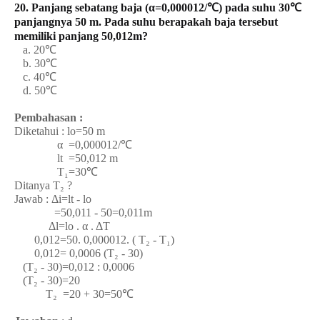
20. Panjang sebatang baja (α=0,000012/℃) pada suhu 30℃
panjangnya 50 m. Pada suhu berapakah baja tersebut
memiliki panjang 50,012m?
a. 20℃
b. 30℃
c. 40℃
d. 50℃
Pembahasan :
Diketahui : lo=50 m
α =0,000012/℃
lt =50,012 m
T₁=30℃
Ditanya T₂ ?
Jawab : Δi=lt - lo
=50,011 - 50=0,011m
Δl=lo . α . ΔT
0,012=50. 0,000012. ( T₂ - T₁)
0,012= 0,0006 (T₂ - 30)
(T₂ - 30)=0,012 : 0,0006
(T₂ - 30)=20
T₂ =20 + 30=50℃