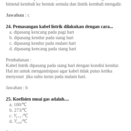
bimetal kembali ke bentuk semula dan listrik kembali mengalir.
Jawaban
: c
24. Pemasangan kabel listrik dilakukan dengan cara...
a. dipasang kencang pada pagi hari
b. dipasang kendur pada siang hari
c. dipasang kendur pada malam hari
d. dipasang kencang pada siang hari
Pembahasan :
Kabel listrik dipasang pada siang hari dengan kondisi kendur.
Hal ini untuk mengantisipasi agar kabel tidak putus ketika
menyusut jika suhu turun pada malam hari.
Jawaban : b
25. Koefisien muai gas adalah....
a. 100/℃
b. 273/℃
c. ⅟₂₇₃ /℃
d. ⅟₁₀₀/℃