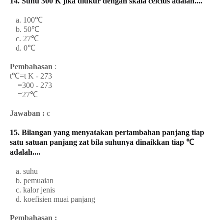
14. Suhu 300 K jika diukur dengan skala celcius adalah....
a. 100℃
b. 50℃
c. 27℃
d. 0℃
Pembahasan
:
t℃=t K - 273
=300 - 273
=27℃
Jawaban :
c
15. Bilangan yang menyatakan pertambahan panjang tiap
satu satuan panjang zat bila suhunya dinaikkan tiap ℃
adalah....
a. suhu
b. pemuaian
c. kalor jenis
d. koefisien muai panjang
Pembahasan :