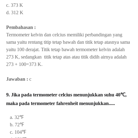
c. 373 K
d. 312 K
Pembahasan :
Termometer kelvin dan celcius memiliki perbandingan yang
sama yaitu rentang
titip tetap bawah dan titik tetap atasnya sama
yaitu 100 derajat. Titik tetap bawah termometer kelvin adalah
273 K, sedangkan titik tetap atas atau titik didih airnya adalah
273 + 100=373 K.
Jawaban :
c
9. Jika pada termometer celcius menunjukkan suhu 40℃,
maka pada termometer fahrenheit menunjukkan.....
a. 32
℉
b. 72
℉
c. 104
℉