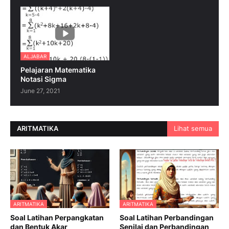
ALJABAR
Pelajaran Matematika
Notasi Sigma
June 27, 2021
ARITMATIKA
Lihat semua
ARITMATIKA
ARITMATIKA
Soal Latihan Perpangkatan
Soal Latihan Perbandingan
dan Bentuk Akar
Senilai dan Perbandingan