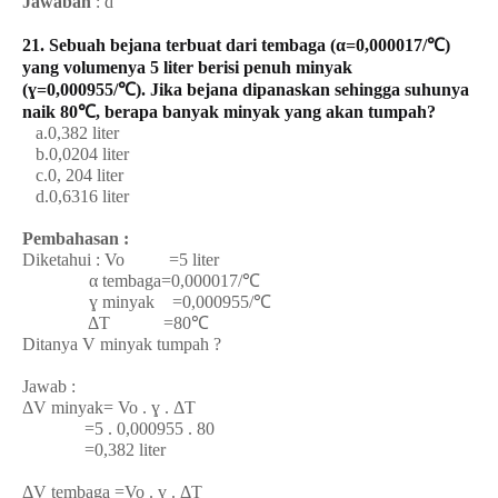
Jawaban
: d
21. Sebuah bejana terbuat dari tembaga (α=0,000017/℃)
yang volumenya 5 liter berisi penuh minyak
(ɣ=0,000955/℃). Jika bejana dipanaskan sehingga suhunya
naik 80℃, berapa banyak minyak yang akan tumpah?
a.0,382 liter
b.0,0204 liter
c.0, 204 liter
d.0,6316 liter
Pembahasan :
Diketahui : Vo =5 liter
α tembaga=0,000017/℃
ɣ minyak =0,000955/℃
ΔT =80℃
Ditanya V minyak tumpah ?
Jawab :
ΔV minyak= Vo . ɣ . ΔT
=5 . 0,000955 . 80
=0,382 liter
ΔV tembaga =Vo . ɣ . ΔT