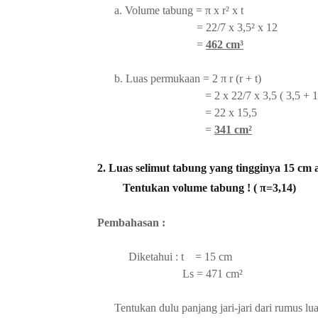
a. Volume tabung = π x r² x t
= 22/7 x 3,5² x 12
=
462 cm³
b. Luas permukaan = 2 π r (r + t)
= 2 x 22/7 x 3,5 ( 3,5 + 12
= 22 x 15,5
=
341 cm²
2. Luas selimut tabung yang tingginya 15 cm
Tentukan volume tabung ! ( π=3,14)
Pembahasan :
Diketahui : t = 15 cm
Ls = 471 cm²
Tentukan dulu panjang jari-jari dari r