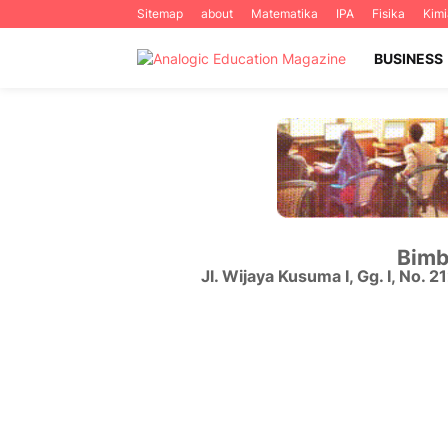
Sitemap
about
Matematika
IPA
Fisika
Kimi
BUSINESS
Bimb
Jl. Wijaya Kusuma I, Gg. I, No. 2