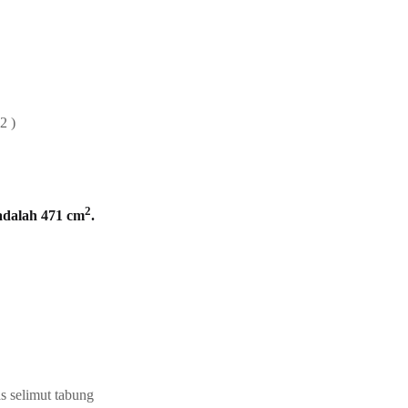
 )
2
 adalah 471 cm
.
umus luas selimut tabung