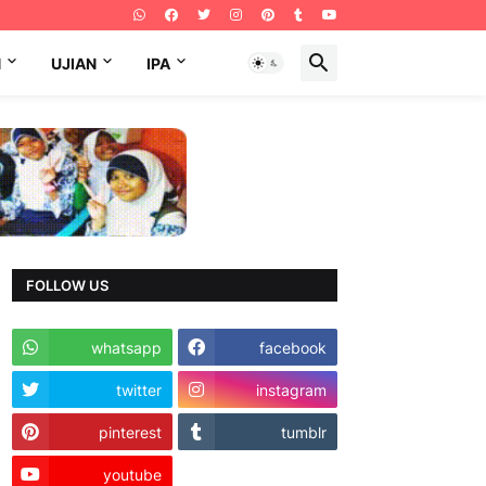
N
UJIAN
IPA
FOLLOW US
whatsapp
facebook
twitter
instagram
pinterest
tumblr
youtube