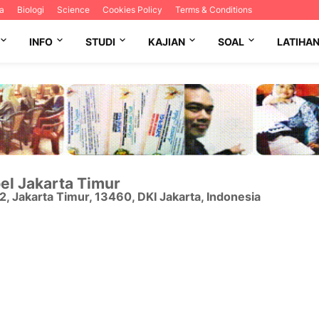
a
Biologi
Science
Cookies Policy
Terms & Conditions
INFO
STUDI
KAJIAN
SOAL
LATIHA
el Jakarta Timur
12
,
Jakarta Timur
,
13460
,
DKI Jakarta
,
Indonesia