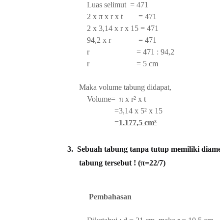
Luas selimut = 471
2 x π x r x t = 471
2 x 3,14 x r x 15 = 471
94,2 x r = 471
r = 471 : 94,2
r = 5 cm
Maka volume tabung didapat,
Volume= π x r² x t
=3,14 x 5² x 15
=
1.177,5 cm³
3.
Sebuah tabung tanpa tutup memiliki diam
tabung tersebut ! (π=22/7)
Pembahasan