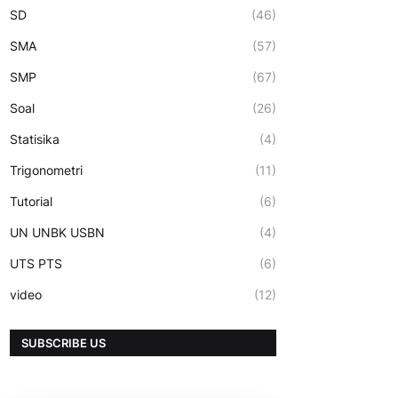
SD
(46)
SMA
(57)
SMP
(67)
Soal
(26)
Statisika
(4)
Trigonometri
(11)
Tutorial
(6)
UN UNBK USBN
(4)
UTS PTS
(6)
video
(12)
SUBSCRIBE US