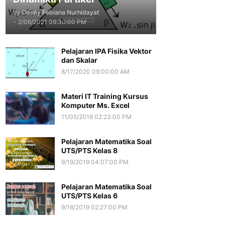
by
Denny Febiana Nurhidayat
-
2/06/2021 09:30:00 PM
Pelajaran IPA Fisika Vektor
dan Skalar
8/17/2020 09:00:00 AM
Materi IT Training Kursus
Komputer Ms. Excel
11/05/2018 02:23:00 PM
Pelajaran Matematika Soal
UTS/PTS Kelas 8
9/19/2019 04:07:00 PM
Pelajaran Matematika Soal
UTS/PTS Kelas 6
9/18/2019 02:27:00 PM