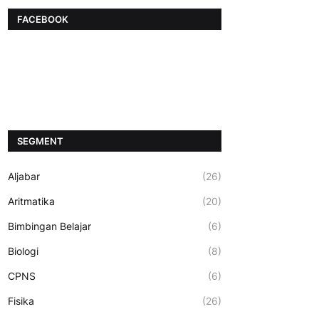
FACEBOOK
SEGMENT
Aljabar
(26)
Aritmatika
(20)
Bimbingan Belajar
(6)
Biologi
(8)
CPNS
(6)
Fisika
(26)