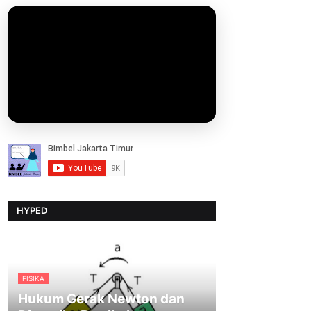
HYPED
FISIKA
Hukum Gerak Newton dan