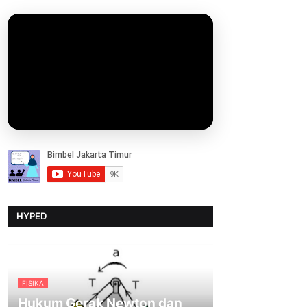
HYPED
FISIKA
Hukum Gerak Newton dan