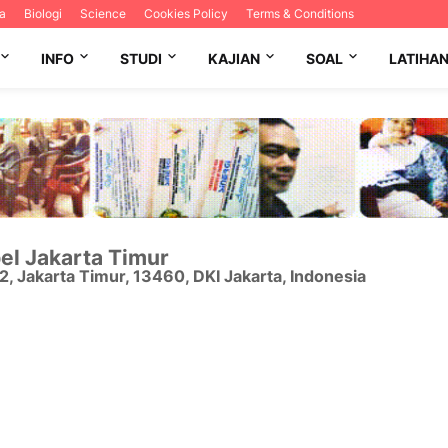
a
Biologi
Science
Cookies Policy
Terms & Conditions
INFO
STUDI
KAJIAN
SOAL
LATIHA
el Jakarta Timur
12
,
Jakarta Timur
,
13460
,
DKI Jakarta
,
Indonesia