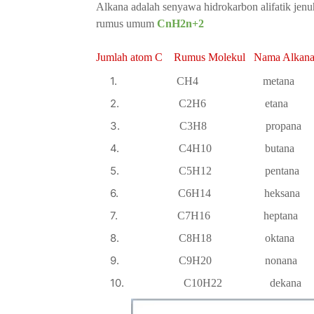
Alkana adalah senyawa hidrokarbon alifatik jenuh
rumus umum
CnH
2
n+
2
Jumlah atom C Rumus Molekul Nama Alkan
CH
4
metana
C
2
H
6
etana
C
3
H
8
propana
C
4
H
10
butana
C
5
H
12
pentana
C
6
H
14
heksana
C
7
H
16
heptana
C
8
H
18
oktana
C
9
H
20
nonana
C
10
H
22
dekana