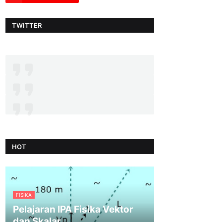
TWITTER
HOT
FISIKA
Pelajaran IPA Fisika Vektor
dan Skalar