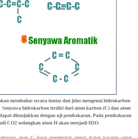
kan membahas secara tuntas dan jelas mengenai hidrokarbon
Senyawa hidrokarbon terdiri dari atom karbon (C) dan atom
 dapat ditunjukkan dengan uji pembakaran. Pada pembakaran
adi CO
2
sedangkan atom H akan menjadi H
2
O.
sehingga atom C dapat membentuk empat ikatan kovalen untuk