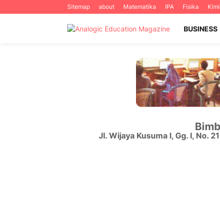
Sitemap
about
Matematika
IPA
Fisika
Kimi
BUSINESS
Bimb
Jl. Wijaya Kusuma I, Gg. I, No. 2