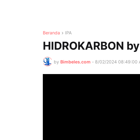
Beranda
IPA
HIDROKARBON by 
by
Bimbeles.com
-
8/02/2024 08:49:00