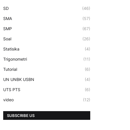
SD
(46)
SMA
(57)
SMP
(67)
Soal
(26)
Statisika
(4)
Trigonometri
(11)
Tutorial
(6)
UN UNBK USBN
(4)
UTS PTS
(6)
video
(12)
SUBSCRIBE US