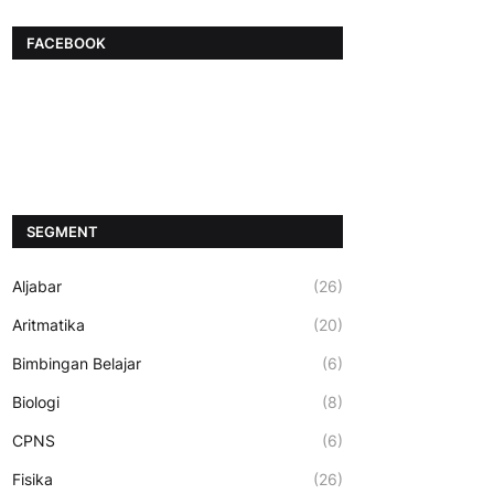
FACEBOOK
SEGMENT
Aljabar
(26)
Aritmatika
(20)
Bimbingan Belajar
(6)
Biologi
(8)
CPNS
(6)
Fisika
(26)