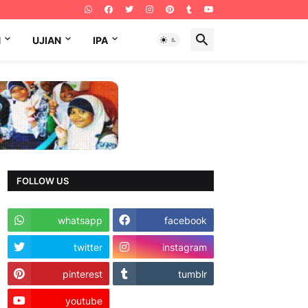
N
UJIAN
IPA
FOLLOW US
whatsapp
facebook
twitter
instagram
pinterest
tumblr
youtube