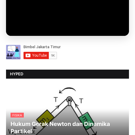
HYPED
FISIKA
Hukum Gerak Newton dan Dinamika
Partikel