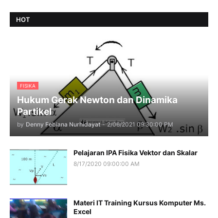
HOT
FISIKA
Hukum Gerak Newton dan Dinamika
Partikel
by
Denny Febiana Nurhidayat
-
2/06/2021 09:30:00 PM
Pelajaran IPA Fisika Vektor dan Skalar
8/17/2020 09:00:00 AM
Materi IT Training Kursus Komputer Ms.
Excel