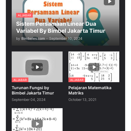
ALJABAR
Sistem Persamaan Linear Dua
Variabel By Bimbel Jakarta Timur
by
Bimbeles.com
-
September 10, 2024
ALJABAR
ALJABAR
Turunan Fungsi by
Pelajaran Matematika
Bimbel Jakarta Timur
Matriks
September 04, 2024
October 13, 2021