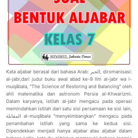
Kata aljabar berasal dari bahasa Arab: الجبر‎, diromanisasi:
al-jabr,dari judul buku awal abad ke-9 Ilm al-jabr wa l-
muqābala, "The Science of Restoring and Balancing" oleh
ahli matematika dan astronom Persia al-Khwarizmi.
Dalam karyanya, istilah al-jabr mengacu pada operasi
memindahkan istilah dari satu sisi persamaan ke sisi lain,
المقابلة al-muqābala "menyeimbangkan" mengacu pada
penambahan istilah yang sama ke kedua sisi.
Dipendekkan menjadi hanya aljabar atau aljabar dalam