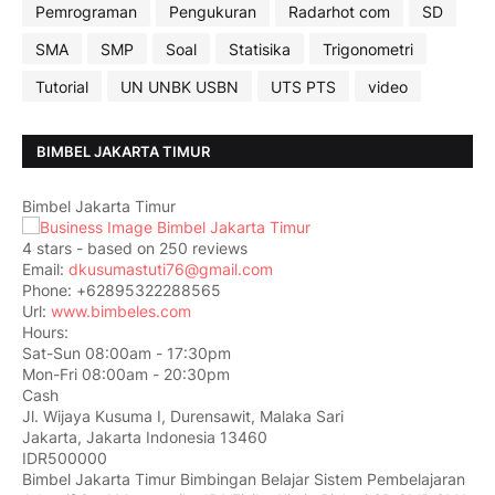
Pemrograman
Pengukuran
Radarhot com
SD
SMA
SMP
Soal
Statisika
Trigonometri
Tutorial
UN UNBK USBN
UTS PTS
video
BIMBEL JAKARTA TIMUR
Bimbel Jakarta Timur
4
stars - based on
250
reviews
Email:
dkusumastuti76@gmail.com
Phone:
+62895322288565
Url:
www.bimbeles.com
Hours:
Sat-Sun 08:00am - 17:30pm
Mon-Fri 08:00am - 20:30pm
Cash
Jl. Wijaya Kusuma I, Durensawit, Malaka Sari
Jakarta
,
Jakarta Indonesia
13460
IDR500000
Bimbel Jakarta Timur Bimbingan Belajar Sistem Pembelajaran