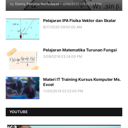
by
Denny Febiana Nurhidayat
-
2/06/2021 09:30:00 PM
Pelajaran IPA Fisika Vektor dan Skalar
8/17/2020 09:00:00 AM
Pelajaran Matematika Turunan Fungsi
3/09/2018 03:24:00 PM
Materi IT Training Kursus Komputer Ms.
Excel
11/05/2018 02:23:00 PM
YOUTUBE