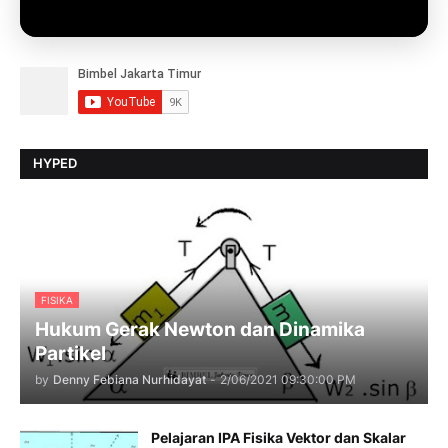
HYPED
FISIKA
Hukum Gerak Newton dan Dinamika
Partikel
by
Denny Febiana Nurhidayat
-
2/06/2021 09:30:00 PM
Pelajaran IPA Fisika Vektor dan Skalar