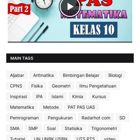
MAIN TAGS
Aljabar
Aritmatika
Bimbingan Belajar
Biologi
CPNS
Fisika
Geometri
Ilmu Pengetahuan
Inspirasi
IPA
Islami
Kimia
Kursus
Matematika
Metode
PAT PAS UAS
Pemrograman
Pengukuran
Radarhot com
SD
SMA
SMP
Soal
Statisika
Trigonometri
Tutorial
UN UNBK USBN
UTS PTS
video