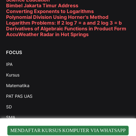
Bimbel Jakarta Timur Address
Converting Exponents to Logarithms
Polynomial Division Using Horner's Method
Logarithm Problems: If 2 log 7 = a and 2 log 3 = b
Derivatives of Algebraic Functions in Product Form
AccuWeather Radar in Hot Springs
FOCUS
IPA
Kursus
Matematika
PAT PAS UAS
SD
SMA
SMP
MENDAFTAR KURSUS KOMPUTER VIA WHATSAPP