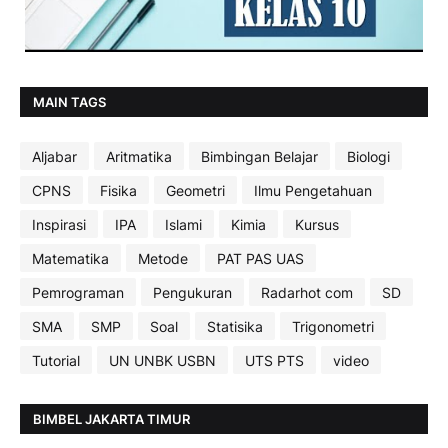
MAIN TAGS
Aljabar
Aritmatika
Bimbingan Belajar
Biologi
CPNS
Fisika
Geometri
Ilmu Pengetahuan
Inspirasi
IPA
Islami
Kimia
Kursus
Matematika
Metode
PAT PAS UAS
Pemrograman
Pengukuran
Radarhot com
SD
SMA
SMP
Soal
Statisika
Trigonometri
Tutorial
UN UNBK USBN
UTS PTS
video
BIMBEL JAKARTA TIMUR