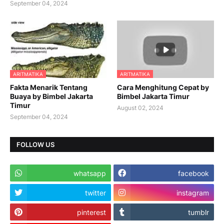
September 04, 2024
ARITMATIKA
ARITMATIKA
Fakta Menarik Tentang
Cara Menghitung Cepat by
Buaya by Bimbel Jakarta
Bimbel Jakarta Timur
Timur
August 02, 2024
September 04, 2024
FOLLOW US
whatsapp
facebook
twitter
instagram
pinterest
tumblr