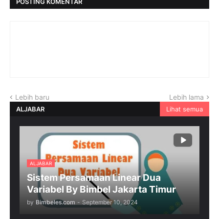
POSTING KOMENTAR
Lebih baru
Lebih lama
ALJABAR
Lihat semua
ALJABAR
Sistem Persamaan Linear Dua
Variabel By Bimbel Jakarta Timur
by
Bimbeles.com
-
September 10, 2024