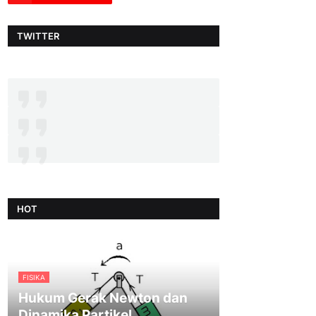
TWITTER
HOT
FISIKA
Hukum Gerak Newton dan
Dinamika Partikel