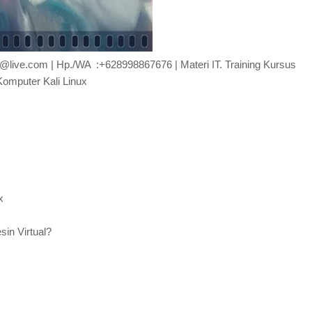
.gi@live.com | Hp./WA :+628998867676 | Materi IT. Training Kursus
Komputer Kali Linux
x
in Virtual?