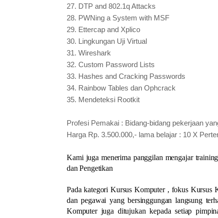
27.
DTP and 802.1q Attacks
28.
PWNing a System with MSF
29.
Ettercap and Xplico
30.
Lingkungan Uji Virtual
31.
Wireshark
32.
Custom Password Lists
33.
Hashes and Cracking Passwords
34.
Rainbow Tables dan Ophcrack
35.
Mendeteksi Rootkit
Profesi Pemakai : Bidang-bidang pekerjaan 
Harga Rp. 3.500.000,- lama belajar : 10 X Per
Kami juga menerima panggilan mengajar trainin
dan Pengetikan
Pada kategori Kursus Komputer , fokus Kursus 
dan pegawai yang bersinggungan langsung terh
Komputer juga ditujukan kepada setiap pimpi