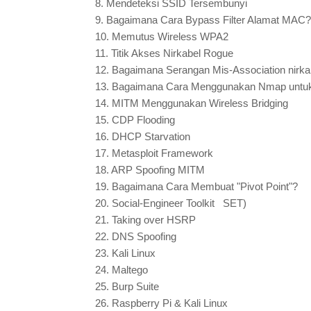
8.
Mendeteksi SSID Tersembunyi
9.
Bagaimana Cara Bypass Filter Alamat MAC?
10.
Memutus Wireless WPA2
11.
Titik Akses Nirkabel Rogue
12.
Bagaimana Serangan Mis-Association nirka
13.
Bagaimana Cara Menggunakan Nmap untuk
14.
MITM Menggunakan Wireless Bridging
15.
CDP Flooding
16.
DHCP Starvation
17.
Metasploit Framework
18.
ARP Spoofing MITM
19.
Bagaimana Cara Membuat "Pivot Point"?
20.
Social-Engineer Toolkit SET)
21.
Taking over HSRP
22.
DNS Spoofing
23.
Kali Linux
24.
Maltego
25.
Burp Suite
26.
Raspberry Pi & Kali Linux