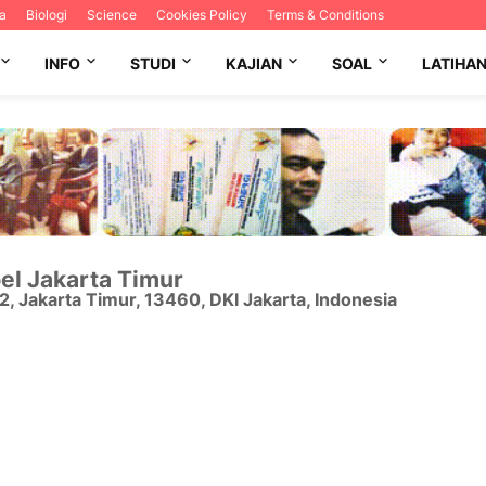
a
Biologi
Science
Cookies Policy
Terms & Conditions
INFO
STUDI
KAJIAN
SOAL
LATIHA
el Jakarta Timur
12
,
Jakarta Timur
,
13460
,
DKI Jakarta
,
Indonesia