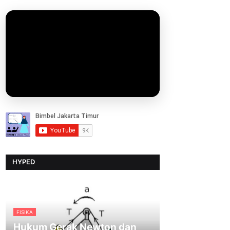
HYPED
FISIKA
Hukum Gerak Newton dan