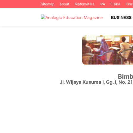
Sitemap
about
Matematika
IPA
Fisika
Kimi
BUSINESS
Bimb
Jl. Wijaya Kusuma I, Gg. I, No. 2