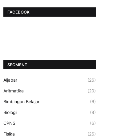
FACEBOOK
SEGMENT
Aljabar
(26)
Aritmatika
(20)
Bimbingan Belajar
(6)
Biologi
(8)
CPNS
(6)
Fisika
(26)