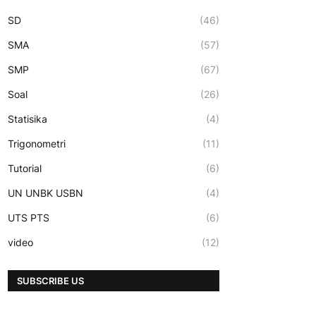
SD
(46)
SMA
(57)
SMP
(67)
Soal
(26)
Statisika
(4)
Trigonometri
(11)
Tutorial
(6)
UN UNBK USBN
(4)
UTS PTS
(6)
video
(12)
SUBSCRIBE US