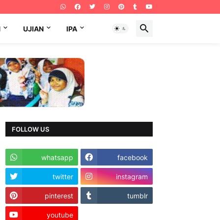
N
UJIAN
IPA
FOLLOW US
whatsapp
facebook
twitter
instagram
pinterest
tumblr
youtube