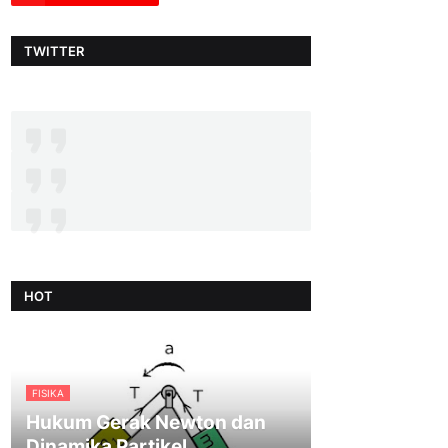
TWITTER
HOT
FISIKA
Hukum Gerak Newton dan
Dinamika Partikel