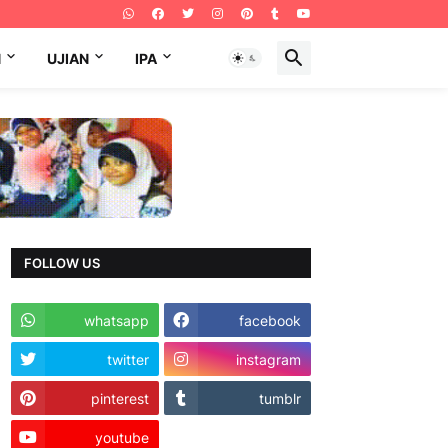
N
UJIAN
IPA
FOLLOW US
whatsapp
facebook
twitter
instagram
pinterest
tumblr
youtube