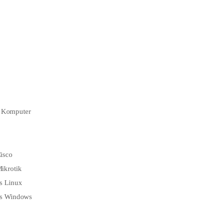
n Komputer
isco
ikrotik
s Linux
is Windows