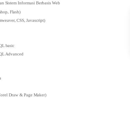
n Sistem Informasi Berbasis Web
hop, Flash)
weaver, CSS, Javascript)
L basic
QL Advanced
a
Corel Draw & Page Maker)