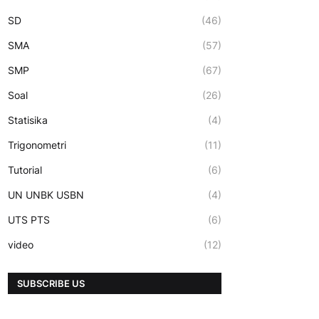
SD
(46)
SMA
(57)
SMP
(67)
Soal
(26)
Statisika
(4)
Trigonometri
(11)
Tutorial
(6)
UN UNBK USBN
(4)
UTS PTS
(6)
video
(12)
SUBSCRIBE US