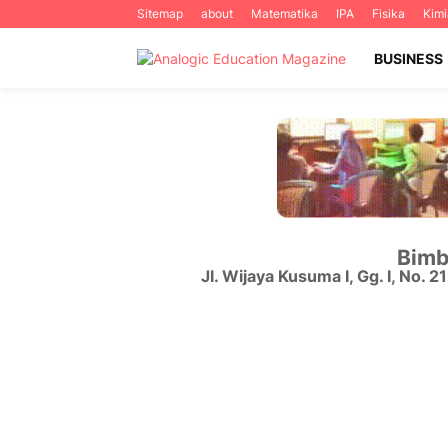
Sitemap
about
Matematika
IPA
Fisika
Kimi
BUSINESS
Bimb
Jl. Wijaya Kusuma I, Gg. I, No. 2