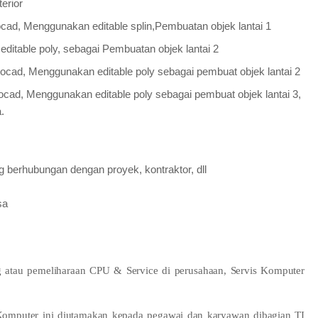
terior
cad, Menggunakan editable splin,Pembuatan objek lantai 1
itable poly, sebagai Pembuatan objek lantai 2
tocad, Menggunakan editable poly sebagai pembuat objek lantai 2
cad, Menggunakan editable poly sebagai pembuat objek lantai 3,
.
g berhubungan dengan proyek, kontraktor, dll
sa
g atau pemeliharaan CPU & Service di perusahaan, Servis Komputer
Komputer ini diutamakan kepada pegawai dan karyawan dibagian TI