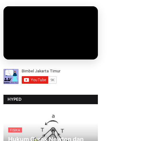
HYPED
FISIKA
Hukum Gerak Newton dan