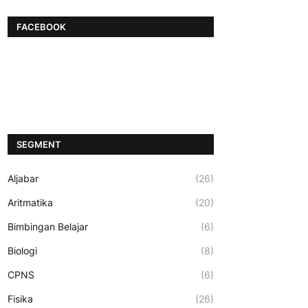
FACEBOOK
SEGMENT
Aljabar
(26)
Aritmatika
(20)
Bimbingan Belajar
(6)
Biologi
(8)
CPNS
(6)
Fisika
(26)