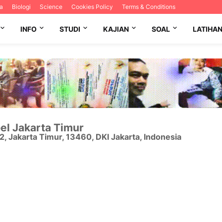
a
Biologi
Science
Cookies Policy
Terms & Conditions
INFO
STUDI
KAJIAN
SOAL
LATIHA
el Jakarta Timur
12
,
Jakarta Timur
,
13460
,
DKI Jakarta
,
Indonesia