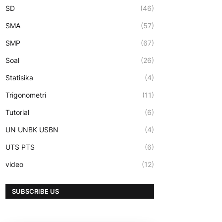
SD
(46)
SMA
(57)
SMP
(67)
Soal
(26)
Statisika
(4)
Trigonometri
(11)
Tutorial
(6)
UN UNBK USBN
(4)
UTS PTS
(6)
video
(12)
SUBSCRIBE US