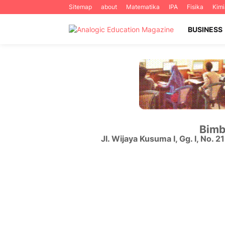
Sitemap
about
Matematika
IPA
Fisika
Kimi
BUSINESS
Bimb
Jl. Wijaya Kusuma I, Gg. I, No. 2