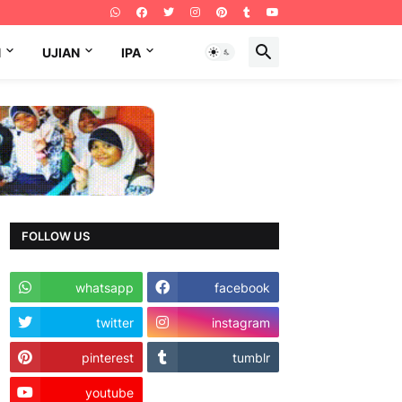
N
UJIAN
IPA
FOLLOW US
whatsapp
facebook
twitter
instagram
pinterest
tumblr
youtube