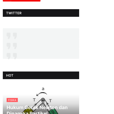
TWITTER
HOT
FISIKA
Hukum Gerak Newton dan
Dinamika Partikel