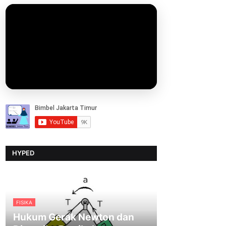
HYPED
FISIKA
Hukum Gerak Newton dan