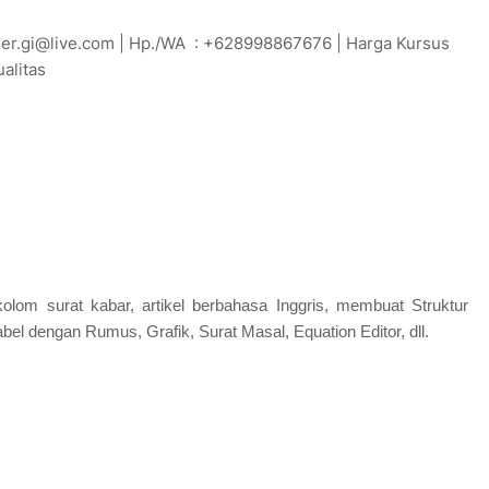
siner.gi@live.com | Hp./WA : +628998867676 | Harga Kursus
alitas
lom surat kabar, artikel berbahasa Inggris, membuat Struktur
bel dengan Rumus, Grafik, Surat Masal, Equation Editor, dll.