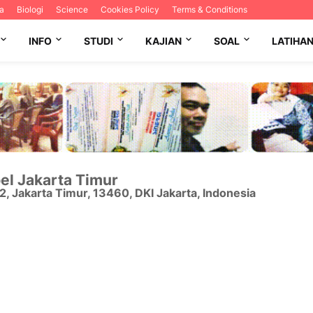
a
Biologi
Science
Cookies Policy
Terms & Conditions
INFO
STUDI
KAJIAN
SOAL
LATIHA
el Jakarta Timur
12
,
Jakarta Timur
,
13460
,
DKI Jakarta
,
Indonesia