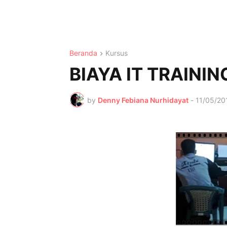
Beranda
Kursus
BIAYA IT TRAINI
by
Denny Febiana Nurhidayat
-
11/05/20