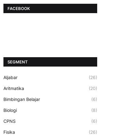
FACEBOOK
SEGMENT
Aljabar
(26)
Aritmatika
(20)
Bimbingan Belajar
(6)
Biologi
(8)
CPNS
(6)
Fisika
(26)